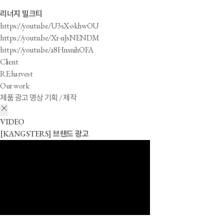
리너지 밀크티
https://youtu.be/U3sX-okhwOU
https://youtu.be/Xr-uJsNENDM
https://youtu.be/a8HnsnihOFA
Client
RE:harvest
Our work
제품 광고 영상 기획 / 제작
VIDEO
[KANGSTERS] 브랜드 광고