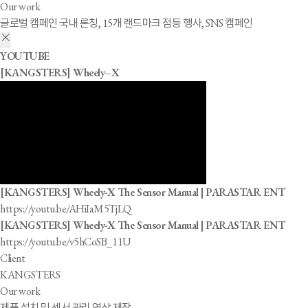
Our work
글로벌 캠페인 국내 론칭, 15개 랜드마크 점등 행사, SNS 캠페인
YOUTUBE
[KANGSTERS] Wheely–X
[KANGSTERS] Wheely-X The Sensor Manual | PARASTAR ENT
https://youtu.be/AHiIaM5TjLQ
[KANGSTERS] Wheely-X The Sensor Manual | PARASTAR ENT
https://youtu.be/v5hCoSB_11U
Client
KANGSTERS
Our work
제품 설치 및 센서 관리 영상 제작