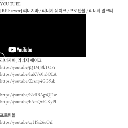
YOUTUBE
[RE:harvest] 리너지바 / 리너지 쉐이크 / 프로틴볼 / 리너지 밀크티
리너지바, 리너지 쉐이크
https://youtu.be/jQ1MJ8kTOxY
https://youtu.be/haKV60n3OLA
https://youtu.be/Zcsmy4GG5ak
https://youtu.be/NvRBAgxQI1w
https://youtu.be/bAmQxfGKyPI
프로틴볼
https://youtu.be/ayH5s26uOrI