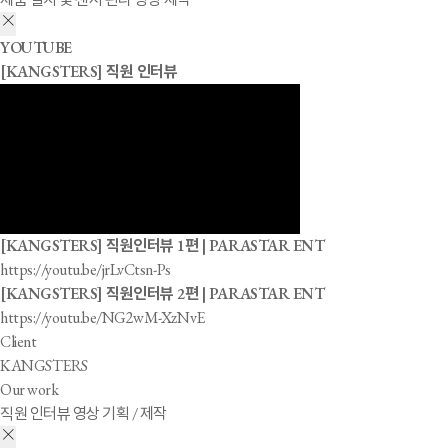
YOUTUBE
[KANGSTERS] 직원 인터뷰
[KANGSTERS] 직원인터뷰 1편 | PARASTAR ENT
https://youtu.be/jrLvCtsn-Ps
[KANGSTERS] 직원인터뷰 2편 | PARASTAR ENT
https://youtu.be/NG2wM-XzNvE
Client
KANGSTERS
Our work
직원 인터뷰 영상 기획 / 제작