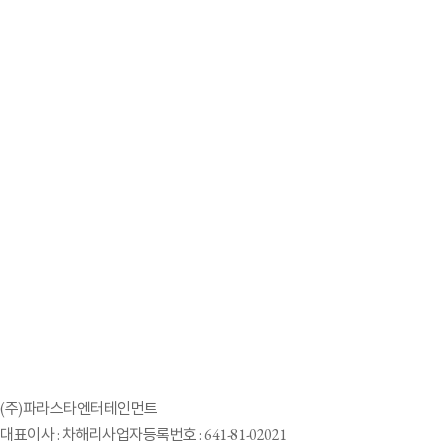
(주)파라스타엔터테인먼트
대표이사 : 차해리
사업자등록번호 : 641-81-02021