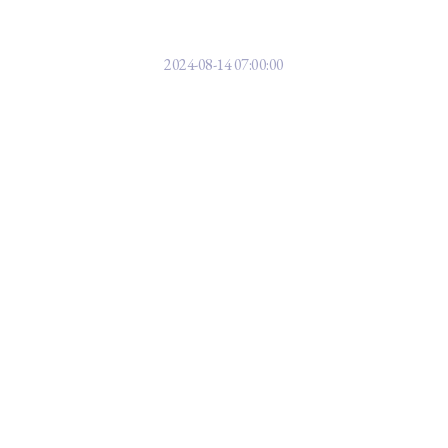
처] 청각 장애 K팝 그룹, 패럴림픽 
2024-08-14 07:00:00
 함께 들어보시죠.
 마."]
3번째 디지털 싱글- '슬로우'란 노랩니다.
리며 곡을 준비했다고 밝혔는데요,