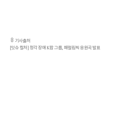
또 언론 인터뷰에선 올림픽과 패럴림픽은 선수들의 체급이 다를
기사출처
[잇슈 컬처] 청각 장애 K팝 그룹, 패럴림픽 응원곡 발표
빅오션, 오늘(11일) '슬로우' 공개…영케이 피처링