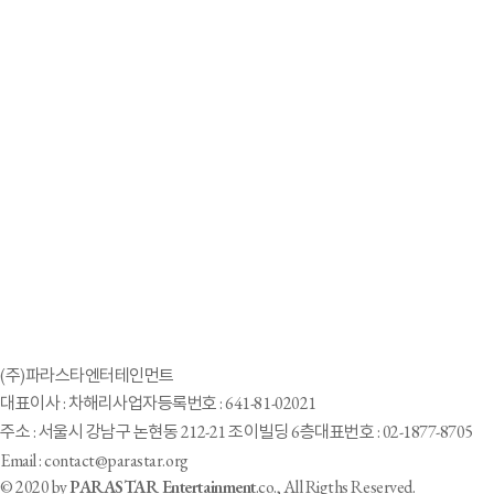
스타 안무가 최영준 "빅오션은 가장 기억에 남는 제자…앞날 응원해"
2024-06-28
빅오션, '골때녀' 사오리와 특별한 교류에 '감동의 응원물결'
2024-06-22
'청각 장애 아이돌' 빅오션 지석 "RM 선배님이 기부한 1억원 덕분에 악기
배워"
2
3
4
5
6
7
8
9
1
10
(주)파라스타엔터테인먼트
대표이사 : 차해리
사업자등록번호 : 641-81-02021
주소 : 서울시 강남구 논현동 212-21 조이빌딩 6층
대표번호 : 02-1877-8705
Email : contact@parastar.org
© 2020 by
PARASTAR Entertainment
.co., All Rigths Reserved.