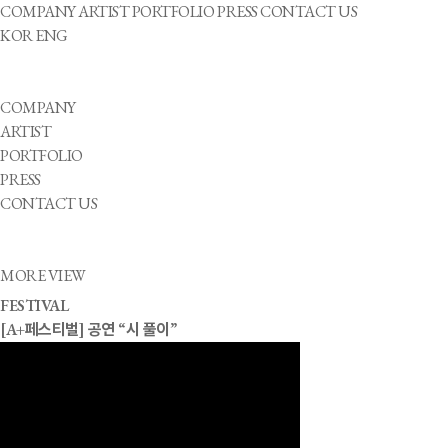
COMPANY
ARTIST
PORTFOLIO
PRESS
CONTACT US
KOR
ENG
COMPANY
ARTIST
PORTFOLIO
PRESS
CONTACT US
MORE VIEW
FESTIVAL
[A+페스티벌] 공연 “시 풀이”