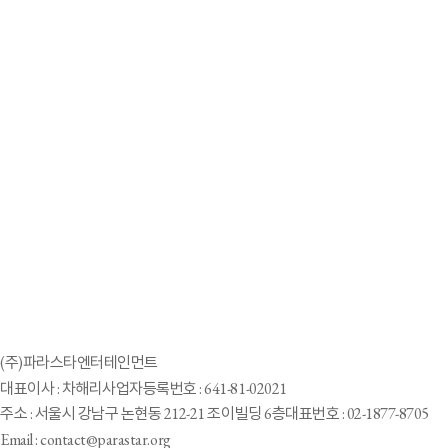
2023-03-17
'골때녀' 차해리의 파라스타엔터, 인도네시아서 '배리어프리 시티' 비전
제시
2023-03-08
영화 감독 김종민 “모든 핸디캡은 가능성이다”
2023-02-24
장애예술인 인터뷰, 사랑스러운 첼리스트 김보희
1
2
3
4
5
7
8
9
6
10
(주)파라스타엔터테인먼트
대표이사 : 차해리
사업자등록번호 : 641-81-02021
주소 : 서울시 강남구 논현동 212-21 조이빌딩 6층
대표번호 : 02-1877-8705
Email : contact@parastar.org