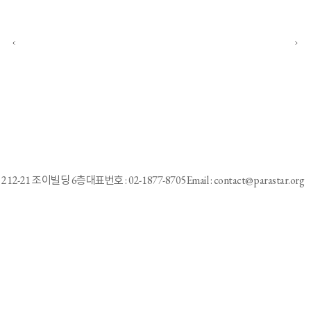
1
2
4
5
6
7
8
9
10
3
212-21 조이빌딩 6층
대표번호 : 02-1877-8705
Email : contact@parastar.org