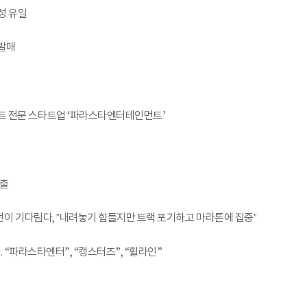
성 유일
 발매
먼트 전문 스타트업 ‘파라스타엔터테인먼트’
진출
 도전이 기다림다, "내려놓기 힘들지만 트랙 포기하고 마라톤에 집중"
들… “파라스타엔터”, “캥스터즈”, “휠라인”