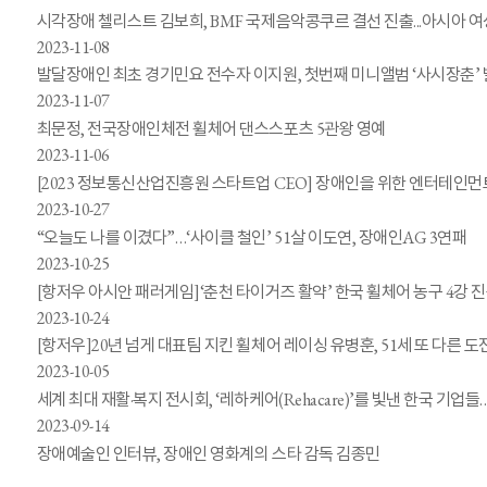
시각장애 첼리스트 김보희, BMF 국제음악콩쿠르 결선 진출...아시아 여
2023-11-08
발달장애인 최초 경기민요 전수자 이지원, 첫번째 미니앨범 ‘사시장춘’
2023-11-07
최문정, 전국장애인체전 휠체어 댄스스포츠 5관왕 영예
2023-11-06
[2023 정보통신산업진흥원 스타트업 CEO] 장애인을 위한 엔터테인
2023-10-27
“오늘도 나를 이겼다”…‘사이클 철인’ 51살 이도연, 장애인AG 3연패
2023-10-25
[항저우 아시안 패러게임]‘춘천 타이거즈 활약’ 한국 휠체어 농구 4강 
2023-10-24
[항저우]20년 넘게 대표팀 지킨 휠체어 레이싱 유병훈, 51세 또 다른
2023-10-05
세계 최대 재활·복지 전시회, ‘레하케어(Rehacare)’를 빛낸 한국 기업
2023-09-14
장애예술인 인터뷰, 장애인 영화계의 스타 감독 김종민