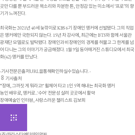
곳만 다를 뿐 부드러운 목소리와 차분한 톤, 안정감 있는 미소에서 ‘프로’의 향
기가 느껴진다.
최국화는 2021년 40세 늦깎이로 KBS 6기 장애인 앵커에 선발됐다. 그의 직업
은 앵커에만 국한되지 않는다. 15년 차 강사에, 최근에는 BTS와 함께 서울관
광재단 모델로도 발탁됐다. 장애인과 비장애인의 경계를 허물고 그 한계를 넘
어 다니는 그의 이야기가 궁금해졌다. 1월 9일 동아매거진 스튜디오에서 최국
화(42) 앵커를 만났다.
-기사전문은출저URL을통해확인하실수있습니다. -
기사출처
“장애, 그까짓 게 뭐라고!" 휠체어 타고 1인 5역 해내는 최국화 앵커
농인 배우로, 앵커로...'수어' 전문성 살려 곳곳에서 활약
장애예술인 인터뷰, 사랑스러운 첼리스트 김보희
(주)파라스타엔터테인먼트