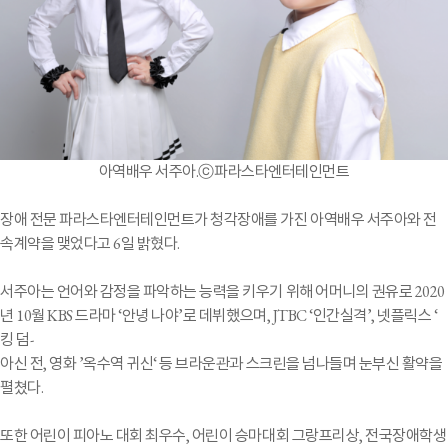
아역배우 서주아.ⓒ파라스타엔터테인먼트
장애 전문 파라스타엔터테인먼트가 청각장애를 가진 아역배우 서주아와 전
속계약을 맺었다고 6일 밝혔다.
서주아는 언어와 감정을 파악하는 능력을 키우기 위해 어머니의 권유로 2020
년 10월 KBS 드라마 ‘안녕 나야’로 데뷔했으며, JTBC ‘인간실격’, 넷플릭스 ‘
킹 덤-
아신 전, 영화 ’옥수역 귀신‘ 등 브라운관과 스크린을 넘나들며 눈부신 활약을
펼쳤다.
또한 어린이 피아노 대회 최우수, 어린이 승마대회 그랑프리상, 전국장애학생