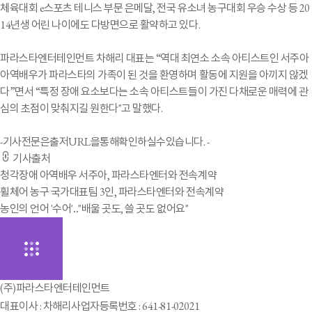
체육대회 e스포츠 테니스 부문 은메달, 전국 유소녀 농구대회 우승 수상 등 20
14년생 어린 나이에도 다방면으로 활약하고 있다.
파라스타엔터테인먼트 차해리 대표는 “역대 최연소 소속 아티스트인 서주아
아역배우가 파라스타의 가족이 된 것을 환영하며 활동에 지원을 아끼지 않겠
다”면서 “특정 장애 요소보다는 소속 아티스트들이 가진 다채로운 매력에 관
심의 초점이 맞춰지길 원한다"고 말했다.
-기사전문은출저URL을통해확인하실수있습니다. -
기사출처
청각장애 아역배우 서주아, 파라스타엔터와 전속계약
휠체어 농구 국가대표팀 3인, 파라스타엔터와 전속계약
농인의 언어 '수어'‥"배울 곳도, 쓸 곳도 없어요"
(주)파라스타엔터테인먼트
대표이사 : 차해리
사업자등록번호 : 641-81-02021