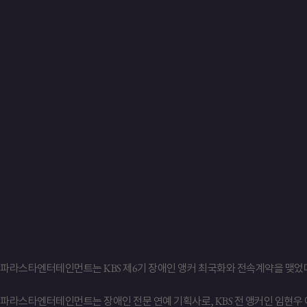
파라스타엔터테인먼트는 KBS 제6기 장애인 앵커 최국화와 전속계약을 맺었다
파라스타엔터테인먼트는 장애인 전문 연예 기획사로, KBS 전 앵커인 임현우 아나