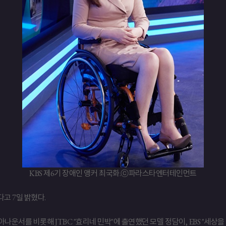
KBS 제6기 장애인 앵커 최국화.ⓒ파라스타엔터테인먼트
고 7일 밝혔다.
운서를 비롯해 JTBC "효리네 민박"에 출연했던 모델 정담이, EBS "세상을