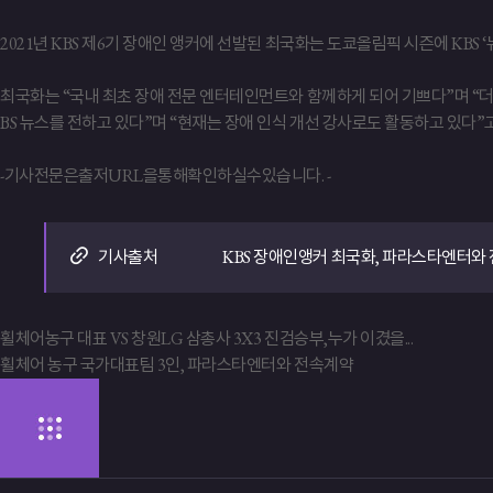
2021년 KBS 제6기 장애인 앵커에 선발된 최국화는 도쿄올림픽 시즌에 KBS 
최국화는 “국내 최초 장애 전문 엔터테인먼트와 함께하게 되어 기쁘다”며 “
BS 뉴스를 전하고 있다”며 “현재는 장애 인식 개선 강사로도 활동하고 있다”
-기사전문은출저URL을통해확인하실수있습니다. -
KBS 장애인앵커 최국화, 파라스타엔터와
기사출처
휠체어농구 대표 VS 창원LG 삼총사 3X3 진검승부,누가 이겼을...
휠체어 농구 국가대표팀 3인, 파라스타엔터와 전속계약