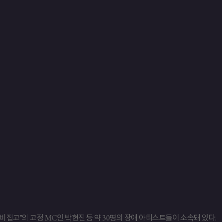
 비집고"의 고정 MC인 박현진 등 약 30명의 장애 아티스트들이 소속돼 있다.