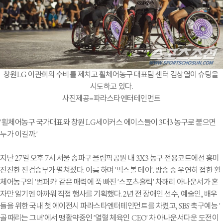
창원LG 이관희의 수비를 제치고 휠체어농구 대표팀 센터 김상열이 슈팅을
시도하고 있다.
사진제공=파라스타엔터테인먼트
'휠체어농구 국가대표와 창원 LG세이커스 에이스들이 3대3 농구로 붙으면
누가 이길까.'
지난 27일 오후 7시 서울 송파구 올림픽공원 내 3X3 농구 전용코트에선 흥미
진진한 진검승부가 펼쳐졌다. 이름 하며 '믹스볼 데이'. 방송 중 우연히 접한 휠
체어농구의 '범퍼카' 같은 매력에 푹 빠진 '스포츠홀릭' 차해리 아나운서가 혼
자만 알기엔 아까워 직접 행사를 기획했다. 2년 전 장애인 선수, 예술인, 배우
들을 위한 국내 첫 에이전시 파라스타엔터테인먼트를 차렸고, SBS 축구예능 '
골 때리는 그녀'에서 맹활약중인 '열혈 체육인 CEO' 차 아나운서다운 도전이