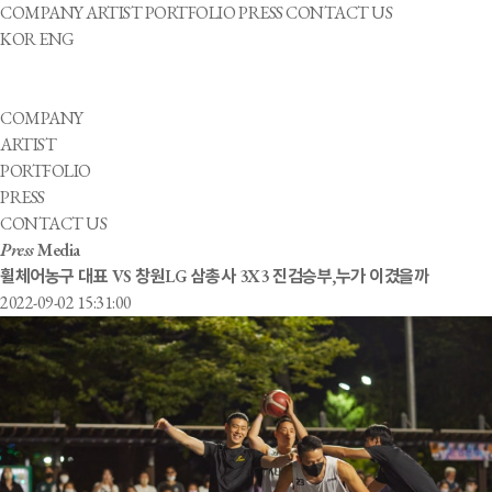
COMPANY
ARTIST
PORTFOLIO
PRESS
CONTACT US
KOR
ENG
COMPANY
ARTIST
PORTFOLIO
PRESS
CONTACT US
Press
Media
휠체어농구 대표 VS 창원LG 삼총사 3X3 진검승부,누가 이겼을까
2022-09-02 15:31:00