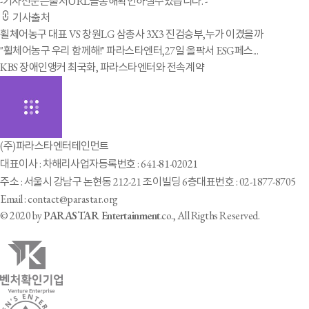
-기사전문은출저URL을통해확인하실수있습니다. -
기사출처
휠체어농구 대표 VS 창원LG 삼총사 3X3 진검승부,누가 이겼을까
"휠체어농구 우리 함께해!" 파라스타엔터,27일 올팍서 ESG페스...
KBS 장애인앵커 최국화, 파라스타엔터와 전속계약
(주)파라스타엔터테인먼트
대표이사 : 차해리
사업자등록번호 : 641-81-02021
주소 : 서울시 강남구 논현동 212-21 조이빌딩 6층
대표번호 : 02-1877-8705
Email : contact@parastar.org
© 2020 by
PARASTAR Entertainment
.co., All Rigths Reserved.