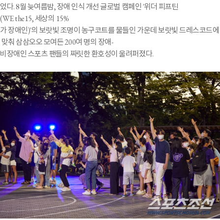
었다. 8월 늦여름밤, 장애 인식 개선 글로벌 캠페인 '위더 피프틴
(WE the15, 세상의 15%
가 장애인)'의 보랏빛 조명이 농구코트를 물들인 가운데 보랏빛 드레스코드에
맞춰 삼삼오오 모여든 200여 명의 장애-
비장애인 스포츠 팬들의 짜릿한 환호성이 울려퍼졌다.