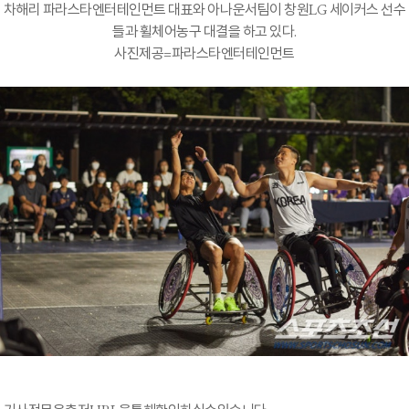
차해리 파라스타엔터테인먼트 대표와 아나운서팀이 창원LG 세이커스 선수
들과 휠체어농구 대결을 하고 있다.
사진제공=파라스타엔터테인먼트