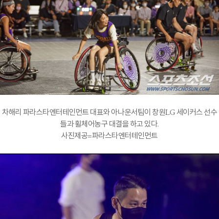
차해리 파라스타엔터테인먼트 대표와 아나운서팀이 창원LG 세이커스 선수
들과 휠체어농구 대결을 하고 있다.
사진제공=파라스타엔터테인먼트