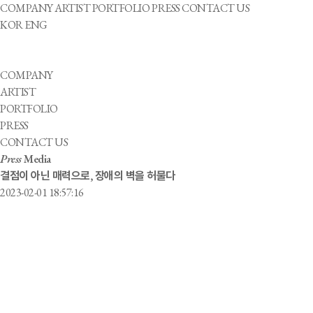
COMPANY
ARTIST
PORTFOLIO
PRESS
CONTACT US
KOR
ENG
COMPANY
ARTIST
PORTFOLIO
PRESS
CONTACT US
Press
Media
결점이 아닌 매력으로, 장애의 벽을 허물다
2023-02-01 18:57:16
2021년 열린 ‘F/W 서울패션위크’에 참가한 모델 서영채 씨는 대중에게 이름
가정주부로 생활해왔기 때문이다. 그가 다시 꿈을 꿀 수 있게 된 것은 장애
발굴하고 육성하는 매니지먼트사로 약 30명의 다재다능한 아티스트들이 소속