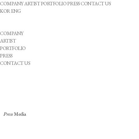
COMPANY
ARTIST
PORTFOLIO
PRESS
CONTACT US
KOR
ENG
COMPANY
ARTIST
PORTFOLIO
PRESS
CONTACT US
Press
Media
[잇슈 컬처] 청각 장애 K팝 그룹, 패럴림픽 응원곡
발표