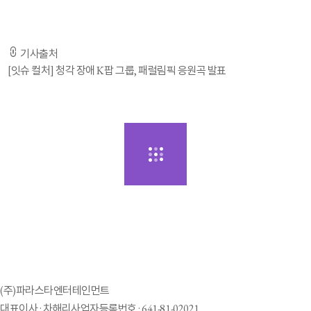
기사출처
[잇슈 컬처] 청각 장애 K팝 그룹, 패럴림픽 응원곡 발표
(주)파라스타엔터테인먼트
대표이사 : 차해리
사업자등록번호 : 641-81-02021