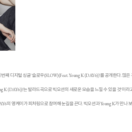
 디지털 싱글 '슬로우(SLOW)(Feat. Young K (DAY6))'를 공개한다. 
. Young K (DAY6))'는 발라드곡으로 빅오션의 새로운 모습을 느낄 수 있을 것'이
DAY6의 영케이가 피처링으로 참여해 눈길을 끈다. 빅오션과 Young K가 만나