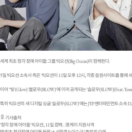
세계 최초 청각 장애 아이돌 그룹 빅오션(Big Ocean)이 컴백한다.
5일 빅오션 소속사 측은 '빅오션이 11일 오후 12시, 각종 음원사이트를 통해 세 번째
이어 ''빛'(Glow)·'블로우(BLOW)'에 이어 공개되는 '슬로우(SLOW)(Feat
특히 빅오션의 새 디지털 싱글 '슬로우(SLOW)'에는 JYP엔터테인먼트 소속 
기사출처
'청각 장애 아이돌' 빅오션, 11일 컴백…영케이 지원사격
韓최초 청각장애 아이돌 등장→ 서장훈&이수근 "충분히 오래...