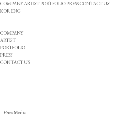
COMPANY
ARTIST
PORTFOLIO
PRESS
CONTACT US
KOR
ENG
COMPANY
ARTIST
PORTFOLIO
PRESS
CONTACT US
Press
Media
'청각 장애 아이돌' 빅오션, 11일 컴백…영케이
지원사격