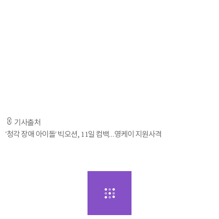
많은 관심 부탁드린다'고 전했다.
이어 ''빛'(Glow)·'블로우(BLOW)'에 이어 공개되는 '슬로우(SLOW)(Feat.
Young K (DAY6))'는 발라드곡으로 빅오션의 새로운 모습을 느낄 수 있을
것'이라고 덧붙였다.
특히 빅오션의 새 디지털 싱글 '슬로우(SLOW)'에는 JYP엔터테인먼트 소속
DAY6의 영케이가 피처링으로 참여해 눈길을 끈다. 빅오션과 Young K가
만나 보여줄 시너지에 기대감이 높아지고 있다.
기사출처
'청각 장애 아이돌' 빅오션, 11일 컴백…영케이 지원사격