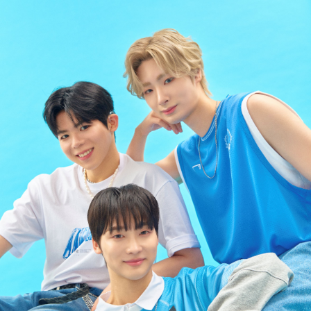
김지석 Jiseok KIM
다음 아티스트가 없습니다
(주)파라스타엔터테인먼트
대표이사 : 차해리
사업자등록번호 : 641-81-02021
주소 : 서울시 강남구 논현동 212-21 조이빌딩 6층
대표번호 : 02-1877-8705
Email : contact@parastar.org
© 2020 by
PARASTAR Entertainment
.co., All Rigths Reserved.