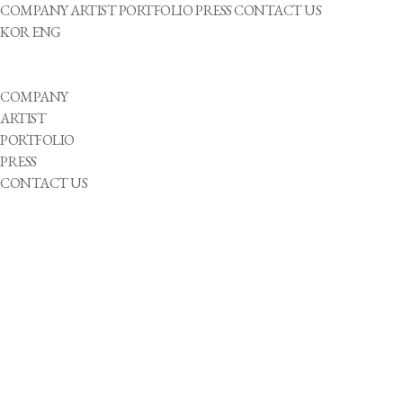
COMPANY
ARTIST
PORTFOLIO
PRESS
CONTACT US
KOR
ENG
COMPANY
ARTIST
PORTFOLIO
PRESS
CONTACT US
Gukhwa CHOI
About artist
She
1981-08-20
방송인