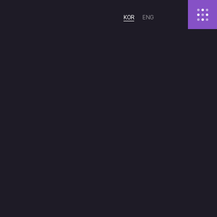
KOR
ENG
Younjoo LEE