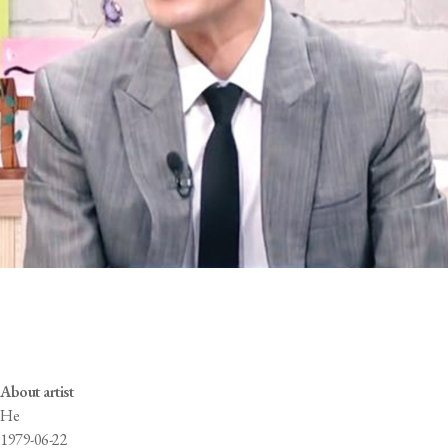
김종민
Jongmin KIM
About artist
He
1979-06-22